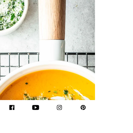
EINFACHE BUDDHA
BOWL MIT
SÜSSKARTOFFELN
"Ich liebe Bowls. Denn sie sind wie ein geiler
Süßwarenladen: Alles in die Tüte was geht!
Von allem etwas und meistens derbe
gesund,...