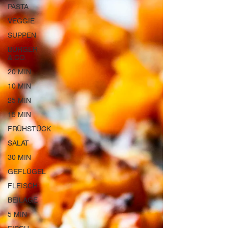
PASTA
VEGGIE
SUPPEN
BURGER
& CO.
20 MIN
10 MIN
25 MIN
15 MIN
FRÜHSTÜCK
SALAT
30 MIN
GEFLÜGEL
FLEISCH
BEILAGE
5 MIN