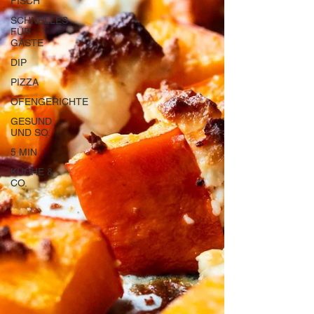
FISCH
SCHNELLES
FÜR
GÄSTE
DIP
PIZZA
OFENGERICHTE
GESUND
UND SO.
5 MIN
KÜCHE &
CO.