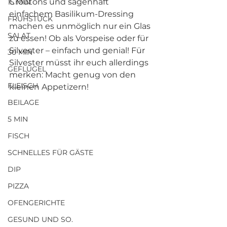
Croûtons und sagenhaft 
15 MIN
einfachem Basilikum-Dressing 
FRÜHSTÜCK
machen es unmöglich nur ein Glas 
SALAT
zu essen! Ob als Vorspeise oder für 
Silvester – einfach und genial! Für 
30 MIN
Silvester müsst ihr euch allerdings 
GEFLÜGEL
merken: Macht genug von den 
FLEISCH
kleinen Appetizern!
BEILAGE
5 MIN
FISCH
SCHNELLES FÜR GÄSTE
DIP
PIZZA
OFENGERICHTE
GESUND UND SO.