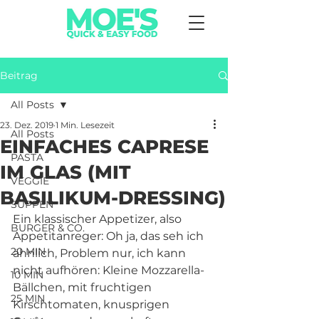
Beitrag
All Posts
23. Dez. 2019
1 Min. Lesezeit
All Posts
EINFACHES CAPRESE
PASTA
IM GLAS (MIT
VEGGIE
BASILIKUM-DRESSING)
SUPPEN
Ein klassischer Appetizer, also 
BURGER & CO.
Appetitanreger: Oh ja, das seh ich 
20 MIN
ähnlich, Problem nur, ich kann 
nicht aufhören: Kleine Mozzarella-
10 MIN
Bällchen, mit fruchtigen 
25 MIN
Kirschtomaten, knusprigen 