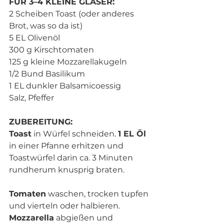
FÜR 3–4 KLEINE GLÄSER:
2 Scheiben Toast (oder anderes 
Brot, was so da ist)
5 EL Olivenöl
300 g Kirschtomaten
125 g kleine Mozzarellakugeln
1/2 Bund Basilikum
1 EL dunkler Balsamicoessig
Salz, Pfeffer
ZUBEREITUNG:
Toast
 in Würfel schneiden. 
1 EL Öl
in einer Pfanne erhitzen und 
Toastwürfel darin ca. 3 Minuten 
rundherum knusprig braten. 
Tomaten
 waschen, trocken tupfen 
und vierteln oder halbieren. 
Mozzarella
 abgießen und 