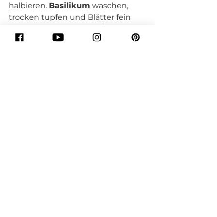
halbieren. 
Basilikum
 waschen, 
trocken tupfen und Blätter fein 
hacken. Mit restlichem Öl und 
Essig
 mischen. 
Alles in Gläser füllen und mit 
Basilikumdressing mischen. Mit 
Salz
 und 
Pfeffer
 würzen. Mit 
Croutons
 anrichten und servieren.
TIPP
Perfekt wenn Gäste kommen – 
kaum Aufwand, aber everbodys 
darling, versprochen!