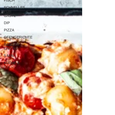
FISCH
SCHNELLES
FÜR
GÄSTE
DIP
PIZZA
OFENGERICHTE
GESUND
UND SO.
5 MIN
KÜCHE &
CO.