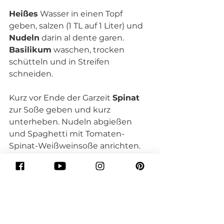
Heißes
 Wasser in einen Topf 
geben, salzen (1 TL auf 1 Liter) und 
Nudeln
 darin al dente garen. 
Basilikum
 waschen, trocken 
schütteln und in Streifen 
schneiden. 
Kurz vor Ende der Garzeit 
Spinat
zur Soße geben und kurz 
unterheben. Nudeln abgießen 
und Spaghetti mit Tomaten-
Spinat-Weißweinsoße anrichten. 
Mit 
Parmesan
 garnieren.
TIPP
Direkt die doppelte Menge Soße 
kochen und für Tortellini-Suppe im 
Kühlschrank aufbewahren (hält 