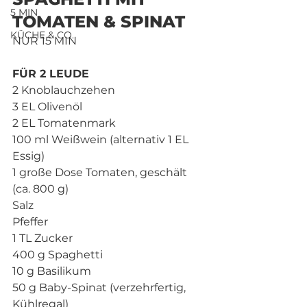
5 MIN
TOMATEN & SPINAT
KÜCHE & CO.
NUR 15 MIN
FÜR 2 LEUDE
2 Knoblauchzehen
3 EL Olivenöl
2 EL Tomatenmark
100 ml Weißwein (alternativ 1 EL 
Essig)
1 große Dose Tomaten, geschält 
(ca. 800 g)
Salz
Pfeffer
1 TL Zucker
400 g Spaghetti
10 g Basilikum
50 g Baby-Spinat (verzehrfertig, 
Kühlregal)