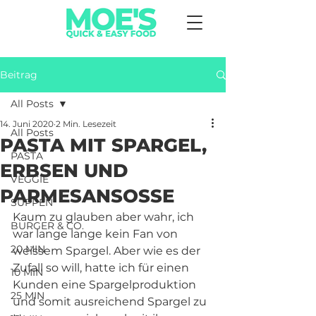
Beitrag
All Posts
14. Juni 2020
2 Min. Lesezeit
All Posts
PASTA MIT SPARGEL,
PASTA
ERBSEN UND
VEGGIE
PARMESANSOSSE
SUPPEN
Kaum zu glauben aber wahr, ich 
BURGER & CO.
war lange lange kein Fan von 
20 MIN
weissem Spargel. Aber wie es der 
Zufall so will, hatte ich für einen 
10 MIN
Kunden eine Spargelproduktion 
25 MIN
und somit ausreichend Spargel zu 