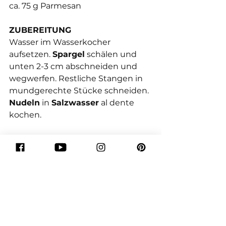
ca. 75 g Parmesan
ZUBEREITUNG
Wasser im Wasserkocher 
aufsetzen. 
Spargel
 schälen und 
unten 2-3 cm abschneiden und 
wegwerfen. Restliche Stangen in 
mundgerechte Stücke schneiden. 
Nudeln
 in 
Salzwasser
 al dente 
kochen.
Butter
 in einer Pfanne erhitzen. 
Spargel zugeben und kurz braten. 
Knapp mit Wasser bedecken und 
ca. 5 Minuten köcheln lassen (bis 
das Wasser ein wenig verkocht ist). 
Dann 
Sahne
, 
Erbsen
, 
Zitronensaft
zugeben und kurz köcheln lassen. 