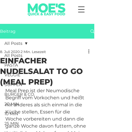
Beitrag
All Posts
8. Juli 2020
2 Min. Lesezeit
All Posts
EINFACHER
PASTA
NUDELSALAT TO GO
VEGGIE
(MEAL PREP)
SUPPEN
Meal Prep ist der Neumodische 
BURGER & CO.
Begriff vom Vorkochen und heißt 
20 MIN
nix anderes als sich einmal in die 
Küche stellen, Essen für die 
10 MIN
Woche vorbereiten und dann die 
25 MIN
ganze Woche davon futtern, ohne 