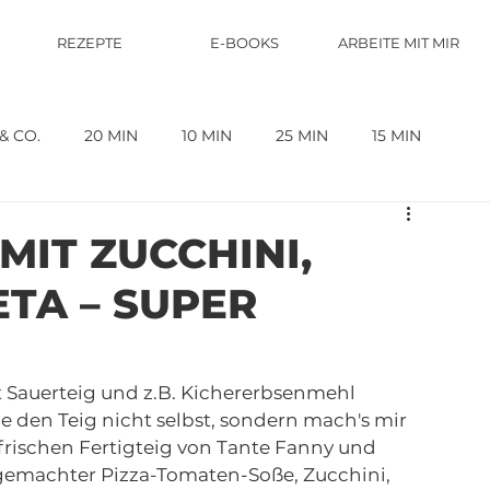
REZEPTE
E-BOOKS
ARBEITE MIT MIR
& CO.
20 MIN
10 MIN
25 MIN
15 MIN
FLEISCH
BEILAGE
5 MIN
FISCH
MIT ZUCCHINI,
TA – SUPER
ERICHTE
GESUND UND SO.
5 MIN
it Sauerteig und z.B. Kichererbsenmehl 
 den Teig nicht selbst, sondern mach's mir 
frischen Fertigteig von Tante Fanny und 
tgemachter Pizza-Tomaten-Soße, Zucchini, 