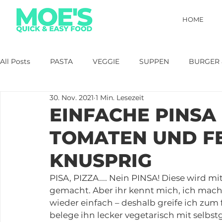
HOME
All Posts
PASTA
VEGGIE
SUPPEN
BURGER 
30. Nov. 2021
1 Min. Lesezeit
FRÜHSTÜCK
SALAT
30 MIN
GEFLÜGEL
EINFACHE PINSA 
TOMATEN UND FE
SCHNELLES FÜR GÄSTE
DIP
PIZZA
OFENG
KNUSPRIG
PISA, PIZZA.... Nein PINSA! Diese wird m
KÜCHE & CO.
gemacht. Aber ihr kennt mich, ich mache
wieder einfach – deshalb greife ich zum 
belege ihn lecker vegetarisch mit selbs