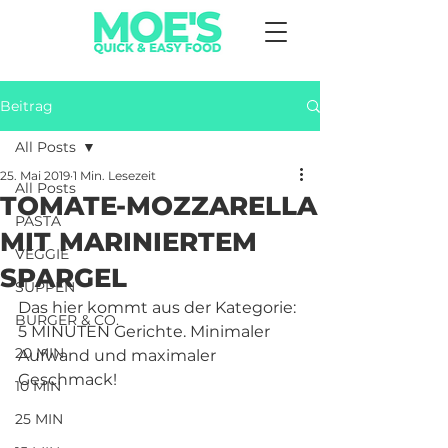
Beitrag
All Posts
25. Mai 2019
1 Min. Lesezeit
All Posts
TOMATE-MOZZARELLA
PASTA
MIT MARINIERTEM
VEGGIE
SPARGEL
SUPPEN
Das hier kommt aus der Kategorie: 
BURGER & CO.
5 MINUTEN Gerichte. Minimaler 
20 MIN
Aufwand und maximaler 
Geschmack! 
10 MIN
25 MIN