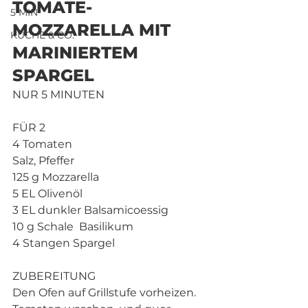
TOMATE-
5 MIN
MOZZARELLA MIT 
KÜCHE & CO.
MARINIERTEM 
SPARGEL
NUR 5 MINUTEN
FÜR 2
4 Tomaten
Salz, Pfeffer
125 g Mozzarella
5 EL Olivenöl
3 EL dunkler Balsamicoessig
10 g Schale  Basilikum
4 Stangen Spargel
ZUBEREITUNG
Den Ofen auf Grillstufe vorheizen. 