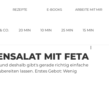
REZEPTE
E-BOOKS
ARBEITE MIT MIR
& CO.
20 MIN
10 MIN
25 MIN
15 MIN
FLEISCH
BEILAGE
5 MIN
FISCH
ENSALAT MIT FETA
und deshalb gibt's gerade richtig einfache 
ERICHTE
GESUND UND SO.
5 MIN
bereiten lassen. Erstes Gebot: Wenig 