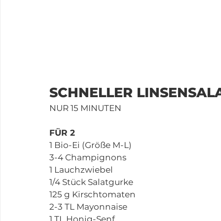
SCHNELLER LINSENSALA
NUR 15 MINUTEN
FÜR 2
1 Bio-Ei (Größe M-L)
3-4 Champignons
1 Lauchzwiebel
1/4 Stück Salatgurke
125 g Kirschtomaten
2-3 TL Mayonnaise
1 TL Honig-Senf