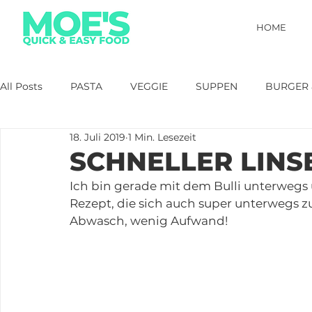
HOME
All Posts
PASTA
VEGGIE
SUPPEN
BURGER 
18. Juli 2019
1 Min. Lesezeit
FRÜHSTÜCK
SALAT
30 MIN
GEFLÜGEL
SCHNELLER LINS
Ich bin gerade mit dem Bulli unterwegs 
SCHNELLES FÜR GÄSTE
DIP
PIZZA
OFENG
Rezept, die sich auch super unterwegs zu
Abwasch, wenig Aufwand!
KÜCHE & CO.