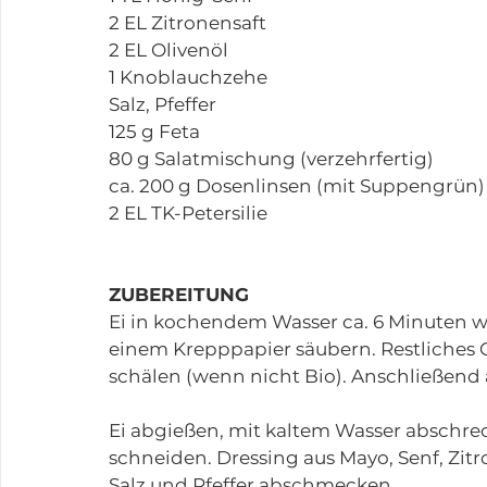
2 EL Zitronensaft
2 EL Olivenöl
1 Knoblauchzehe
Salz, Pfeffer
125 g Feta
80 g Salatmischung (verzehrfertig)
ca. 200 g Dosenlinsen (mit Suppengrün)
2 EL TK-Petersilie
ZUBEREITUNG
Ei in kochendem Wasser ca. 6 Minuten w
einem Krepppapier säubern. Restliches
schälen (wenn nicht Bio). Anschließend a
Ei abgießen, mit kaltem Wasser abschrec
schneiden. Dressing aus Mayo, Senf, Zit
Salz und Pfeffer abschmecken. 