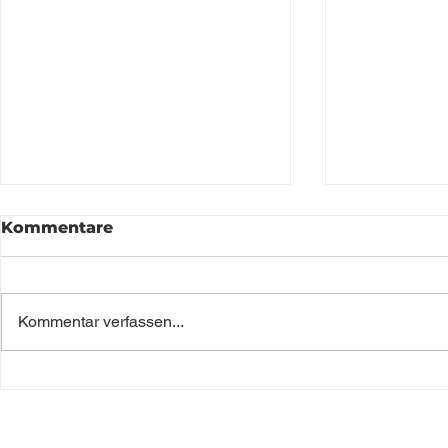
Kommentare
Kommentar verfassen...
EINFACHE THAI CURRY
EINFACHE
SUPPE MIT KOKOSMILCH
KÜRBISSU
UND REISNUDELN
ZUTATEN
Datens